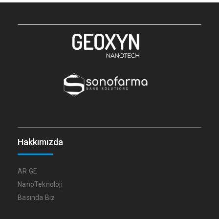
Hakkımızda
AR GE
NanoTeknoloji
Basında Biz