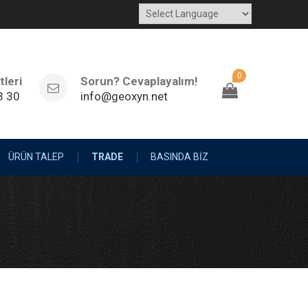
0
leri
Sorun? Cevaplayalım!
3 30
info@geoxyn.net
ÜRÜN TALEP
TRADE
BASINDA BİZ