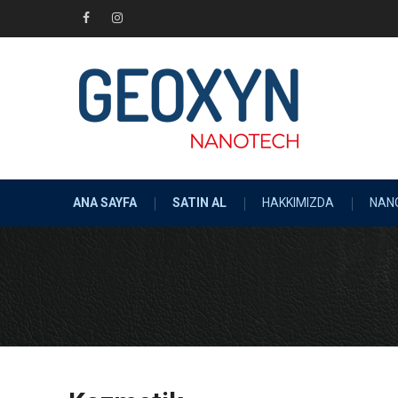
Skip
to
Facebook
Instagram
content
ANA SAYFA
SATIN AL
HAKKIMIZDA
NAN