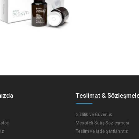
mızda
Teslimat & Sözleşmel
Gizlilik ve Güvenlik
loji
Mesafeli Satış Sözleşmesi
iz
Teslim ve İade Şartlarımız