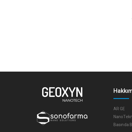
Hakkı
AR GE
NanoTekno
Basında B